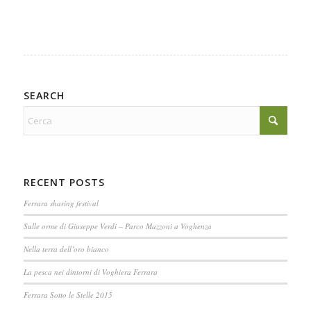
SEARCH
RECENT POSTS
Ferrara sharing festival
Sulle orme di Giuseppe Verdi – Parco Mazzoni a Voghenza
Nella terra dell’oro bianco
La pesca nei dintorni di Voghiera Ferrara
Ferrara Sotto le Stelle 2015